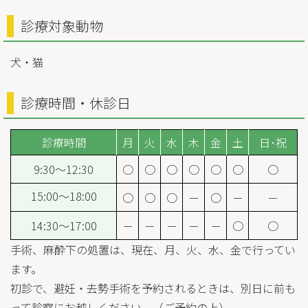
診療対象動物
犬・猫
診療時間・休診日
診療時間
月
火
水
木
金
土
日･祝
9:30～12:30
○
○
○
○
○
○
○
15:00～18:00
○
○
○
－
○
－
－
14:30～17:00
－
－
－
－
－
○
○
手術、麻酔下の処置は、現在、月、火、水、金で行ってい
ます。
初診で、避妊・去勢手術を予約されるときは、別日に前も
って診察にお越しください。（ご予約の上）